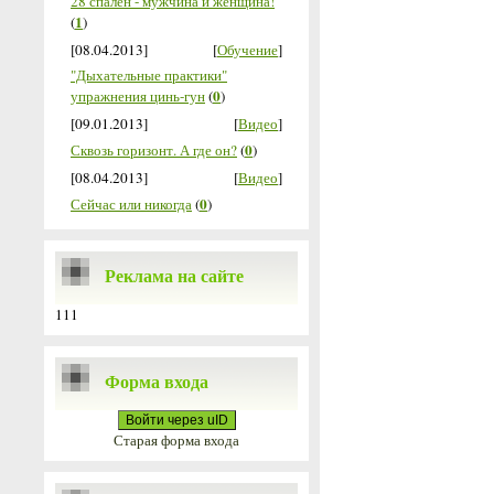
28 спален - мужчина и женщина!
1
(
)
[08.04.2013]
[
Обучение
]
"Дыхательные практики"
0
упражнения цинь-гун
(
)
[09.01.2013]
[
Видео
]
0
Сквозь горизонт. А где он?
(
)
[08.04.2013]
[
Видео
]
0
Сейчас или никогда
(
)
Реклама на сайте
111
Форма входа
Войти через uID
Старая форма входа