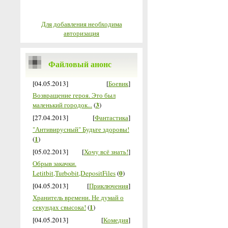
Для добавления необходима
авторизация
Файловый анонс
[04.05.2013]
[
Боевик
]
Возвращение героя. Это был
3
маленький городок...
(
)
[27.04.2013]
[
Фантастика
]
"Антивирусный" Будьте здоровы!
1
(
)
[05.02.2013]
[
Хочу всё знать!
]
Обрыв закачки.
0
Letitbit,Turbobit,DepositFiles
(
)
[04.05.2013]
[
Приключения
]
Хранитель времени. Не думай о
1
секундах свысока!
(
)
[04.05.2013]
[
Комедия
]