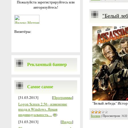
Пожалуйста зарегистрируйтесь или
авторизуйтесь!
"Белый ле
Визитёры:
Рекламный баннер
Самое самое
[31.03.2013]
[
Программы
]
"Белый лебедь" Исто
Logon Screen 2.56 - изменение
входа в Windows. Яркая
0
индивидуальность…
(
)
Боевик
|
Просмотров:
3122
[31.03.2013]
[
Видео
]